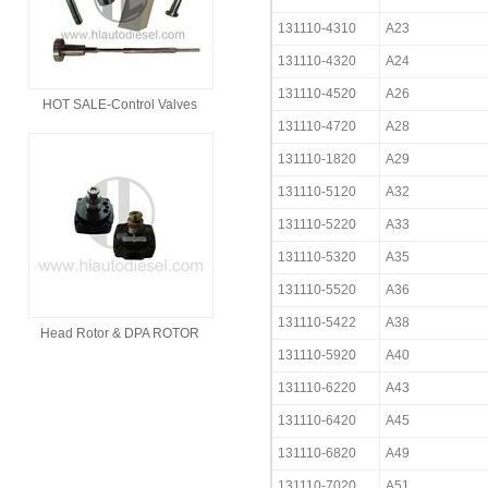
131110-4310
A23
131110-4320
A24
131110-4520
A26
HOT SALE-Control Valves
131110-4720
A28
131110-1820
A29
131110-5120
A32
131110-5220
A33
131110-5320
A35
131110-5520
A36
131110-5422
A38
Head Rotor & DPA ROTOR
131110-5920
A40
131110-6220
A43
131110-6420
A45
131110-6820
A49
131110-7020
A51