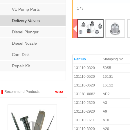
1 / 3
VE Pump Parts
Delivery Valves
Diesel Plunger
Diesel Nozzle
Cam Disk
Part No.
Stamping No.
Repair Kit
131110-0320
50S5
131110-0520
161S1
131110-0620
161S2
Recommend Products
131181-0082
AD2
131110-2320
A3
131110-2920
A9
1311103020
A10
131110-3920
A20