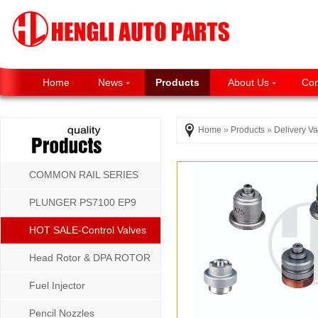
Home
News
Products
About Us
Con
Home
»
Products
»
Delivery Va
COMMON RAIL SERIES
PLUNGER PS7100 EP9
P8500 MW SERIES
HOT SALE-Control Valves
Head Rotor & DPA ROTOR
Fuel Injector
Pencil Nozzles